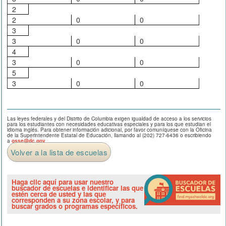
2
2
0
0
3
3
0
0
4
3
0
0
5
3
0
0
Las leyes federales y del Distrito de Columbia exigen igualdad de acceso a los servicios
para los estudiantes con necesidades educativas especiales y para los que estudian el
idioma inglés. Para obtener información adicional, por favor comuníquese con la Oficina
de la Superintendente Estatal de Educación, llamando al (202) 727-6436 o escribiendo
a
osse@dc.gov
.
Volver a la lista de escuelas
Haga clic aquí para usar nuestro
buscador de escuelas e identificar las que
estén cerca de usted y las que
corresponden a su zona escolar, y para
buscar grados o programas específicos.