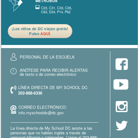
METROBÚS
C23, C31, C33, C35,
C63, D24, P14, P62
¡Los niños de DC viajan gratis!
Pulse
AQUÍ
.
PERSONAL DE LA ESCUELA
ANÓTESE PARA RECIBIR ALERTAS
de texto o de correo electrónico
LÍNEA DIRECTA DE MY SCHOOL DC:
202-888-6336
CORREO ELECTRÓNICO:
info.myschooldc@dc.gov
La línea directa de My School DC asiste a las
personas que no hablan inglés a través de
personal bilingüe y intérpretes. Llame al 202-888-