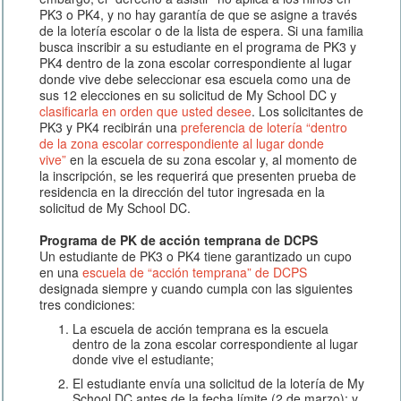
PK3 o PK4, y no hay garantía de que se asigne a través
de la lotería escolar o de la lista de espera. Si una familia
busca inscribir a su estudiante en el programa de PK3 y
PK4 dentro de la zona escolar correspondiente al lugar
donde vive debe seleccionar esa escuela como una de
sus 12 elecciones en su solicitud de My School DC y
clasificarla en orden que usted desee
. Los solicitantes de
PK3 y PK4 recibirán una
preferencia de lotería “dentro
de la zona escolar correspondiente al lugar donde
vive”
en la escuela de su zona escolar y, al momento de
la inscripción, se les requerirá que presenten prueba de
residencia en la dirección del tutor ingresada en la
solicitud de My School DC.
Programa de PK de acción temprana de DCPS
Un estudiante de PK3 o PK4 tiene garantizado un cupo
en una
escuela de “acción temprana” de DCPS
designada siempre y cuando cumpla con las siguientes
tres condiciones:
La escuela de acción temprana es la escuela
dentro de la zona escolar correspondiente al lugar
donde vive el estudiante;
El estudiante envía una solicitud de la lotería de My
School DC antes de la fecha límite (2 de marzo); y