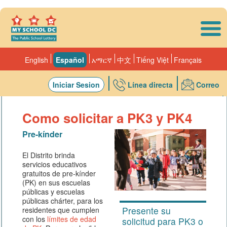
Skip to main content
English
Español
አማርኛ
中文
Tiếng Việt
Français
Iniciar Sesion
Línea directa
Correo
Escuelas
Como solicitar a PK3 y PK4
Pre-kínder
El Distrito brinda
servicios educativos
gratuitos de pre-kínder
(PK) en sus escuelas
públicas y escuelas
públicas chárter, para los
Presente su
residentes que cumplen
con los
límites de edad
solicitud para PK3 o