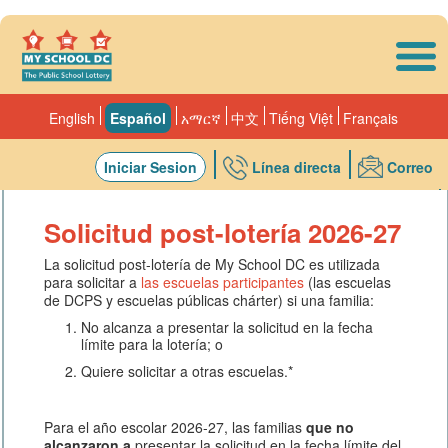
Skip to main content
English
Español
አማርኛ
中文
Tiếng Việt
Français
Iniciar Sesion
Línea directa
Correo
Escuelas
Solicitud post-lotería 2026-27
La solicitud post-lotería de My School DC es utilizada
para solicitar a
las escuelas participantes
(las escuelas
de DCPS y escuelas públicas chárter) si una familia:
No alcanza a presentar la solicitud en la fecha
límite para la lotería; o
Quiere solicitar a otras escuelas.*
Para el año escolar 2026-27, las familias
que no
alcanzaron a
presentar la solicitud en la fecha límite del